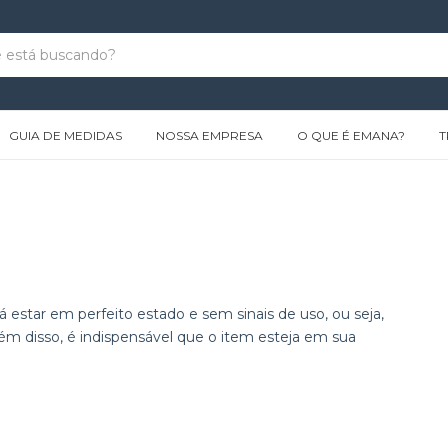
GUIA DE MEDIDAS
NOSSA EMPRESA
O QUE É EMANA?
T
 estar em perfeito estado e sem sinais de uso, ou seja,
m disso, é indispensável que o item esteja em sua